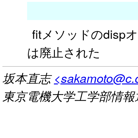
fitメソッドのdis
は廃止された
坂本直志
<sakamoto@c.d
東京電機大学工学部情報