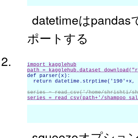
datetimeはpand
ポートする
import kagglehub

path = kagglehub.dataset_download("r
def parser(x):

  return datetime.strptime('190'+x, 
series = read_csv('/home/shrishti/sh
series = read_csv(path+'/shampoo_sal
squeezeオプシ